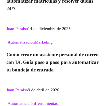
automatizar matrículas y resolver dudas
y
24/7
academias:
cómo
automatizar
Juan Paraiso
14 de diciembre de 2025
matrículas
y
Cómo
Automatización
Marketing
resolver
crear
Cómo crear un asistente personal de correo
dudas
un
con IA. Guía paso a paso para automatizar
24/7
asistente
tu bandeja de entrada
personal
de
correo
Juan Paraiso
9 de abril de 2026
con
IA.
Automatización
Automatización
Herramientas