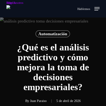
Skip
Sobre nosotros
Blog IA
Menu
search
Hablemos
to
main
content
Automatización
¿Qué es el análisis
predictivo y cómo
mejora la toma de
decisiones
empresariales?
By
Juan Paraiso
5 de abril de 2026