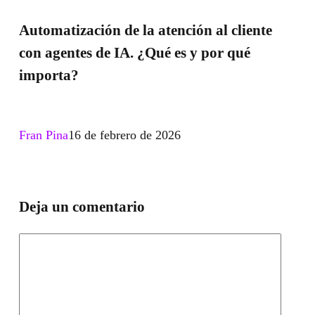
Guía
de
Automatización de la atención al cliente
paso
la
con agentes de IA. ¿Qué es y por qué
a
atención
importa?
paso
al
para
cliente
automatizar
con
Fran Pina
16 de febrero de 2026
tu
agentes
bandeja
de
de
IA.
Deja un comentario
entrada
¿Qué
es
y
por
qué