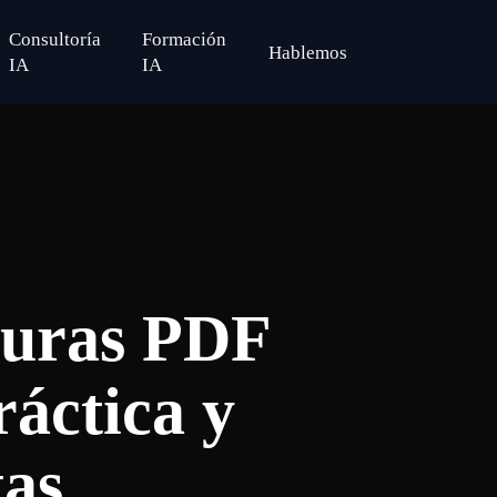
Consultoría
Formación
H
a
b
l
e
m
o
s
search
IA
IA
turas PDF
áctica y
tas