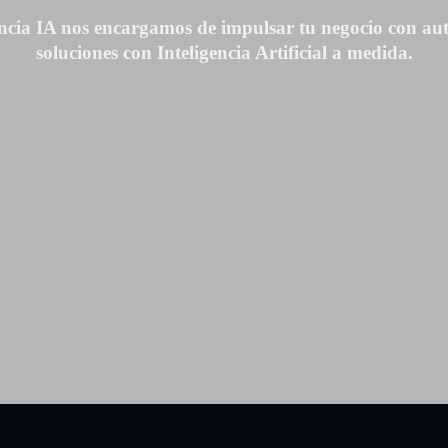
ncia IA
nos encargamos de impulsar tu negocio con aut
soluciones con Inteligencia Artificial a medida.