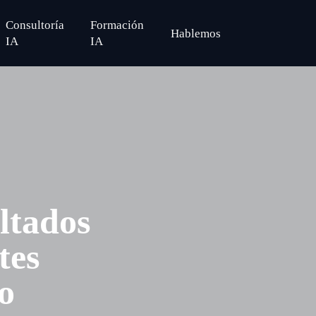
Consultoría
Formación
H
a
b
l
e
m
o
s
search
IA
IA
ltados
tes
o