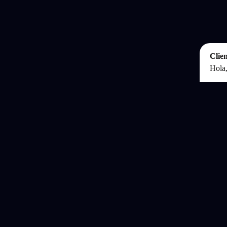
Clien
Hola,
Chat
¡Hola
Clien
El ju