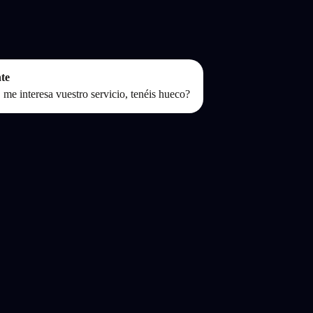
te
 me interesa vuestro servicio, tenéis hueco?
bot Flownexion
! tengo un hueco libre este jueves a las 18:30 o el viernes por la mañan
te
eves a las 18:30 perfecto
Chatbot Flownexion
¡Reservado! 🎉 Nos vemos el jueves