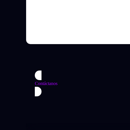
%
De ahorro en costes operativos desde el primer mes
Contáctanos