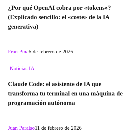
solo
qué
¿Por qué OpenAI cobra por «tokens»?
un
OpenAI
(Explicado sencillo: el «coste» de la IA
texto
cobra
generativa)
por
«tokens»?
(Explicado
Fran Pina
6 de febrero de 2026
sencillo:
el
Claude
Noticias IA
«coste»
Code:
Claude Code: el asistente de IA que
de
el
transforma tu terminal en una máquina de
la
asistente
programación autónoma
IA
de
generativa)
IA
que
Juan Paraiso
11 de febrero de 2026