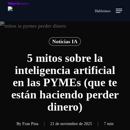
Skip
Sobre nosotros
Blog IA
Menu
search
Hablemos
to
main
content
Noticias IA
5 mitos sobre la
inteligencia artificial
en las PYMEs (que te
están haciendo perder
dinero)
By
Fran Pina
21 de noviembre de 2025
7 min