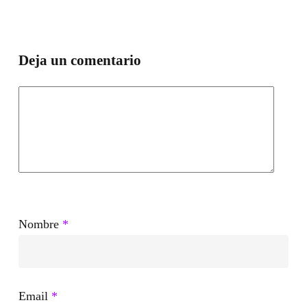
transforma
tu
terminal
Deja un comentario
en
una
máquina
de
programación
autónoma
Nombre
*
Email
*