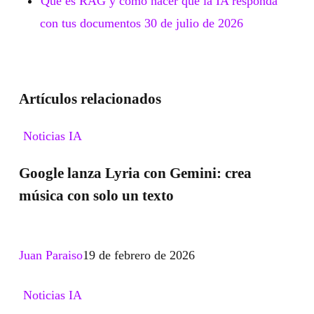
Qué es RAG y cómo hacer que la IA responda
con tus documentos
30 de julio de 2026
Artículos relacionados
Google
Noticias IA
lanza
Google lanza Lyria con Gemini: crea
Lyria
música con solo un texto
con
Gemini:
crea
Juan Paraiso
19 de febrero de 2026
música
con
¿Por
Noticias IA