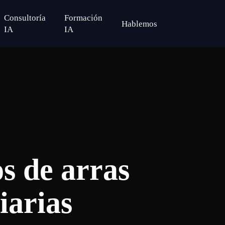
Consultoría
Formación
H
a
b
l
e
m
o
s
search
IA
IA
s de arras
iarias