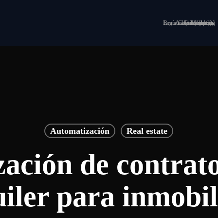
Logística y Transporte
Restaurantes y hoteles
Asesorías y legal
Clínicas y salud
Construcción
Inmobiliarias
Marketing
Industria
Automatización
Real estate
ación de contrato
uiler para inmobil