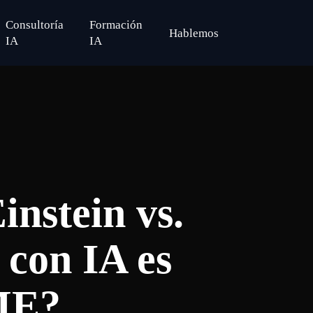
Consultoría
Formación
H
a
b
l
e
m
o
s
search
IA
IA
instein vs.
con IA es
ME?